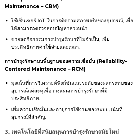
Maintenance – CBM)
ใช้เซ็นเซอร์ IoT ในการติดตามสภาพจริงของอุปกรณ์, เพื่อ
ให้สามารถตรวจสอบปัญหาล่วงหน้า.
ช่วยลดกิจกรรมการบำรุงรักษาที่ไม่จำเป็น, เพิ่ม
ประสิทธิภาพค่าใช้จ่ายและเวลา.
การบำรุงรักษาบนพื้นฐานของความเชื่อมั่น (Reliability-
Centered Maintenance – RCM)
มุ่งเน้นที่การวิเคราะห์ฟังก์ชันและระดับของผลกระทบของ
อุปกรณ์แต่ละคู่เพื่อวางแผนการบำรุงรักษาที่มี
ประสิทธิภาพ.
เพิ่มความเชื่อมั่นและอายุการใช้งานของระบบ, เน้นที่
อุปกรณ์ที่สำคัญ.
3. เทคโนโลยีที่สนับสนุนการบำรุงรักษาสมัยใหม่