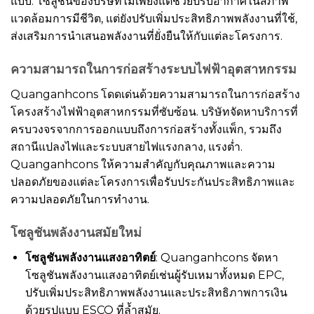
แบบ. โซลูชันของบริษัทไม่เพียงแต่ช่วยปรับอากาศในสภาพ
แวดล้อมการมีชีวิต, แต่ยังปรับเพิ่มประสิทธิภาพพลังงานที่ใช้,
ส่งเสริมการนำเสนอพลังงานที่ยั่งยืนให้กับแต่ละโครงการ.
ความสามารถในการก่อสร้างระบบไฟฟ้าอุตสาหกรรม
Quanganhcons โดดเด่นด้วยความสามารถในการก่อสร้าง
โครงสร้างไฟฟ้าอุตสาหกรรมที่ซับซ้อน. บริษัทจัดหาบริการที่
ครบวงจรจากการออกแบบถึงการก่อสร้างทั้งแพ็ก, รวมถึง
สถานีแปลงไฟและระบบสายไฟแรงกลาง, แรงต่ำ.
Quanganhcons ให้ความสำคัญกับคุณภาพและความ
ปลอดภัยของแต่ละโครงการเพื่อรับประกันประสิทธิภาพและ
ความปลอดภัยในการทำงาน.
โซลูชันพลังงานสมัยใหม่
โซลูชันพลังงานแสงอาทิตย์
: Quanganhcons จัดหา
โซลูชันพลังงานแสงอาทิตย์เช่นผู้รับเหมาทั้งหมด EPC,
ปรับเพิ่มประสิทธิภาพพลังงานและประสิทธิภาพการเงิน
ด้วยรูปแบบ ESCO ที่ล้ำสมัย.