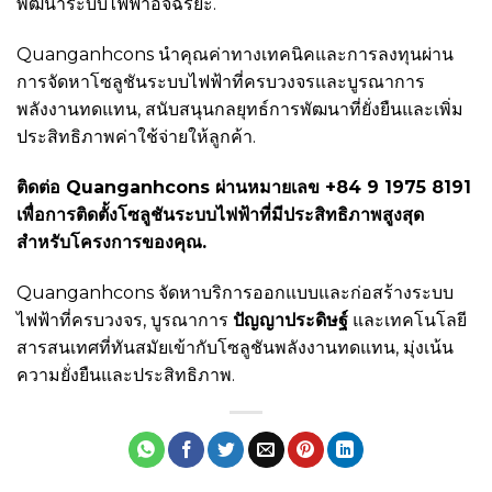
พัฒนาระบบไฟฟ้าอัจฉริยะ.
Quanganhcons นำคุณค่าทางเทคนิคและการลงทุนผ่าน
การจัดหาโซลูชันระบบไฟฟ้าที่ครบวงจรและบูรณาการ
พลังงานทดแทน, สนับสนุนกลยุทธ์การพัฒนาที่ยั่งยืนและเพิ่ม
ประสิทธิภาพค่าใช้จ่ายให้ลูกค้า.
ติดต่อ Quanganhcons ผ่านหมายเลข +84 9 1975 8191
เพื่อการติดตั้งโซลูชันระบบไฟฟ้าที่มีประสิทธิภาพสูงสุด
สำหรับโครงการของคุณ.
Quanganhcons จัดหาบริการออกแบบและก่อสร้างระบบ
ไฟฟ้าที่ครบวงจร, บูรณาการ
ปัญญาประดิษฐ์
และเทคโนโลยี
สารสนเทศที่ทันสมัยเข้ากับโซลูชันพลังงานทดแทน, มุ่งเน้น
ความยั่งยืนและประสิทธิภาพ.