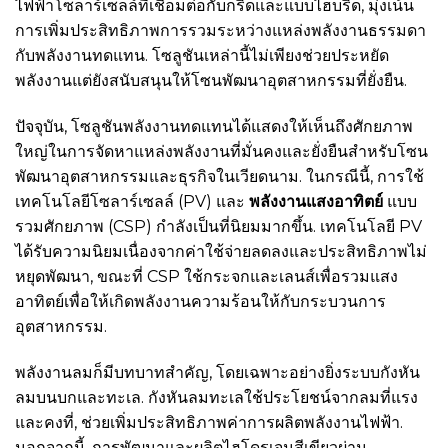
ไฟฟ้าโซลาร์เซลล์ที่เชื่อมต่อกับกริดและแบบไฮบริด, มุ่งเน้น
การเพิ่มประสิทธิภาพการรวมระหว่างแหล่งพลังงานธรรมดา
กับพลังงานทดแทน. โซลูชันเหล่านี้ไม่เพียงช่วยประหยัด
พลังงานแต่ยังสนับสนุนให้โซนพัฒนาอุตสาหกรรมที่ยั่งยืน.
ปัจจุบัน, โซลูชันพลังงานทดแทนได้แสดงให้เห็นถึงศักยภาพ
ใหญ่ในการจัดหาแหล่งพลังงานที่มั่นคงและยั่งยืนสำหรับโซน
พัฒนาอุตสาหกรรมและธุรกิจในเวียดนาม. ในกรณีนี้, การใช้
เทคโนโลยีโซลาร์เซลล์ (PV) และ
พลังงานแสงอาทิตย์
แบบ
รวมศักยภาพ (CSP) กำลังเป็นที่นิยมมากขึ้น. เทคโนโลยี PV
ได้รับความนิยมเนื่องจากค่าใช้จ่ายลดลงและประสิทธิภาพไม่
หยุดพัฒนา, ขณะที่ CSP ใช้กระจกและเลนส์เพื่อรวมแสง
อาทิตย์เพื่อให้เกิดพลังงานความร้อนให้กับกระบวนการ
อุตสาหกรรม.
พลังงานลมก็มีบทบาทสำคัญ, โดยเฉพาะอย่างยิ่งระบบกังหัน
ลมบนบกและทะเล. กังหันลมทะเลใช้ประโยชน์จากลมที่แรง
และคงที่, ช่วยเพิ่มประสิทธิภาพค่าการผลิตพลังงานไฟฟ้า.
นอกจากนี้, การพัฒนาและผลิตไฮโดรเจนสีเขียวผ่าน