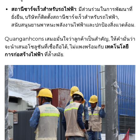
สถานีชาร์จเร็วสำหรับรถไฟฟ้า
: มีส่วนร่วมในการพัฒนาที่
ยั่งยืน, บริษัทก็ติดตั้งสถานีชาร์จเร็วสำหรับรถไฟฟ้า,
สนับสนุนยานพาหนะพลังงานไฟฟ้าและปกป้องสิ่งแวดล้อม.
Quanganhcons เสมอมั่นใจว่าลูกค้าเป็นสำคัญ, ให้คำมั่นว่า
จะนำเสนอโซลูชันที่เชื่อถือได้, ไม่แพงพร้อมกับ
เทคโนโลยี
การก่อสร้างไฟฟ้า
ที่ล้ำสมัย.