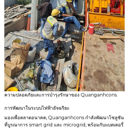
ความปลอดภัยและการบำรุงรักษาของ Quanganhcons.
การพัฒนาในระบบไฟฟ้าอัจฉริยะ
มองเพื่อตลาดอนาคต, Quanganhcons กำลังพัฒนาโซลูชัน
ที่บูรณาการ smart grid และ microgrid, พร้อมกับแบตเตอรี่