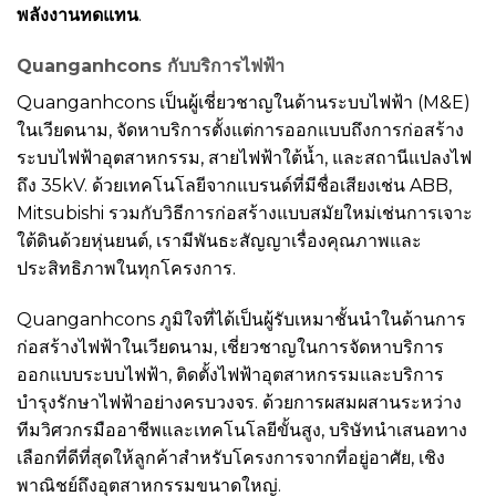
พลังงานทดแทน
.
Quanganhcons กับบริการไฟฟ้า
Quanganhcons เป็นผู้เชี่ยวชาญในด้านระบบไฟฟ้า (M&E)
ในเวียดนาม, จัดหาบริการตั้งแต่การออกแบบถึงการก่อสร้าง
ระบบไฟฟ้าอุตสาหกรรม, สายไฟฟ้าใต้น้ำ, และสถานีแปลงไฟ
ถึง 35kV. ด้วยเทคโนโลยีจากแบรนด์ที่มีชื่อเสียงเช่น ABB,
Mitsubishi รวมกับวิธีการก่อสร้างแบบสมัยใหม่เช่นการเจาะ
ใต้ดินด้วยหุ่นยนต์, เรามีพันธะสัญญาเรื่องคุณภาพและ
ประสิทธิภาพในทุกโครงการ.
Quanganhcons ภูมิใจที่ได้เป็นผู้รับเหมาชั้นนำในด้านการ
ก่อสร้างไฟฟ้าในเวียดนาม, เชี่ยวชาญในการจัดหาบริการ
ออกแบบระบบไฟฟ้า, ติดตั้งไฟฟ้าอุตสาหกรรมและบริการ
บำรุงรักษาไฟฟ้าอย่างครบวงจร. ด้วยการผสมผสานระหว่าง
ทีมวิศวกรมืออาชีพและเทคโนโลยีขั้นสูง, บริษัทนำเสนอทาง
เลือกที่ดีที่สุดให้ลูกค้าสำหรับโครงการจากที่อยู่อาศัย, เชิง
พาณิชย์ถึงอุตสาหกรรมขนาดใหญ่.