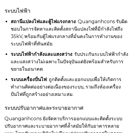
ระบบไฟฟ้า
สถานีแปลงไฟและตู้ไฟแรงกลาง
: Quanganhcons รับผิด
ชอบในการจัดหาและติดตั้งสถานีแปลงไฟที่มีกำลังไฟถึง
35kV, พร้อมกับตู้ไฟแรงกลางที่มั่นคงในการทำงานของ
ระบบไฟฟ้าที่ทันสมัย.
ระบบไฟฟ้ากำลังและแสงสว่าง
: รับประกันระบบไฟฟ้ากำลัง
และแสงสว่างไม่เฉพาะในปัจจุบันแต่ยังพร้อมสำหรับการ
ขยายในอนาคต.
ระบบเครื่องปั่นไฟ
: ถูกติดตั้งและออกแบบเพื่อให้เกิดการ
ทำงานติดต่ออย่างต่อเนื่องของระบบ, รวมถึงห้องเครื่อง
ปั่นไฟที่ถูกสร้างอย่างเหมาะสม.
ระบบปรับอากาศและระบายอากาศ
Quanganhcons ยังจัดหาบริการออกแบบและติดตั้งระบบ
ปรับอากาศและระบายอากาศที่ล้ำสมัยให้กับอาคารหลาย