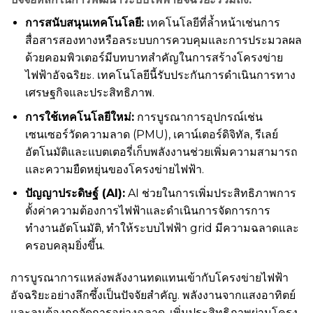
การสนับสนุนเทคโนโลยี:
เทคโนโลยีที่ล้ำหน้าเช่นการ
สื่อสารสองทางหรือลระบบการควบคุมและการประมวลผล
ด้วยคอมพิวเตอร์มีบทบาทสำคัญในการสร้างโครงข่าย
ไฟฟ้าอัจฉริยะ. เทคโนโลยีนี้รับประกันการดำเนินการทาง
เศรษฐกิจและประสิทธิภาพ.
การใช้เทคโนโลยีใหม่:
การบูรณาการอุปกรณ์เช่น
เซนเซอร์วัดความลาด (PMU), เคาน์เตอร์ดิจิทัล, รีเลย์
อัตโนมัติและแบตเตอรี่เก็บพลังงานช่วยเพิ่มความสามารถ
และความยืดหยุ่นของโครงข่ายไฟฟ้า.
ปัญญาประดิษฐ์ (AI):
AI ช่วยในการเพิ่มประสิทธิภาพการ
ตั้งค่าความต้องการไฟฟ้าและดำเนินการจัดการการ
ทำงานอัตโนมัติ, ทำให้ระบบไฟฟ้า grid มีความฉลาดและ
ครอบคลุมยิ่งขึ้น.
การบูรณาการแหล่งพลังงานทดแทนเข้ากับโครงข่ายไฟฟ้า
อัจฉริยะอย่างลึกซึ้งเป็นปัจจัยสำคัญ. พลังงานจากแสงอาทิตย์
และลมต้องถูกจัดการอย่างฉลาด, เพิ่มประสิทธิภาพผ่านโครง