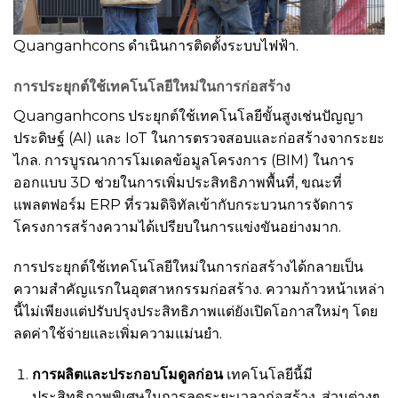
Quanganhcons ดำเนินการติดตั้งระบบไฟฟ้า.
การประยุกต์ใช้เทคโนโลยีใหม่ในการก่อสร้าง
Quanganhcons ประยุกต์ใช้เทคโนโลยีขั้นสูงเช่นปัญญา
ประดิษฐ์ (AI) และ IoT ในการตรวจสอบและก่อสร้างจากระยะ
ไกล. การบูรณาการโมเดลข้อมูลโครงการ (BIM) ในการ
ออกแบบ 3D ช่วยในการเพิ่มประสิทธิภาพพื้นที่, ขณะที่
แพลตฟอร์ม ERP ที่รวมดิจิทัลเข้ากับกระบวนการจัดการ
โครงการสร้างความได้เปรียบในการแข่งขันอย่างมาก.
การประยุกต์ใช้เทคโนโลยีใหม่ในการก่อสร้างได้กลายเป็น
ความสำคัญแรกในอุตสาหกรรมก่อสร้าง. ความก้าวหน้าเหล่า
นี้ไม่เพียงแต่ปรับปรุงประสิทธิภาพแต่ยังเปิดโอกาสใหม่ๆ โดย
ลดค่าใช้จ่ายและเพิ่มความแม่นยำ.
การผลิตและประกอบโมดูลก่อน
เทคโนโลยีนี้มี
ประสิทธิภาพพิเศษในการลดระยะเวลาก่อสร้าง. ส่วนต่างๆ