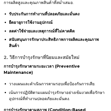
การผลิตสูงและคุณภาพสินค้าที่สม่ำเสมอ.
รับประกันการทำงานที่ปลอดภัยและมั่นคง
ยืดอายุการใช้งานอุปกรณ์
ลดค่าใช้จ่ายและเหตุการณ์ที่ไม่คาดคิด
สนับสนุนการรักษาประสิทธิภาพการผลิตและคุณภาพ
สินค้า
2. วิธีการบำรุงรักษาที่นิยมและสมัยใหม่
การบำรุงรักษาตามระยะเวลา (Preventive
Maintenance)
วางแผนและดำเนินการตามรอบเพื่อป้องกันการเสีย.
เน้นการปฏิบัติตามแผนบำรุงรักษาอย่างเข้มงวดเพื่อรักษา
อุปกรณ์ที่ทำงานปลอดภัยและมั่นคง.
การบำรุงรักษาตามสภาพ (Condition-Based