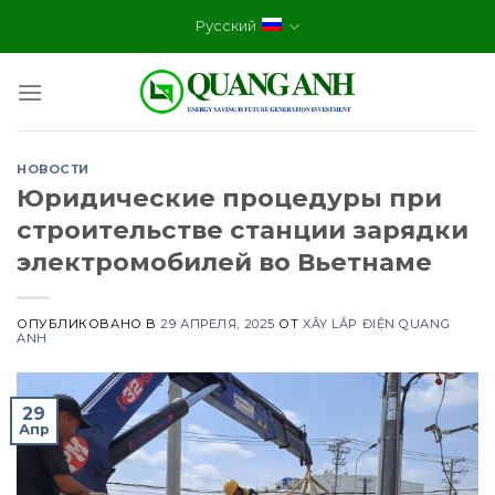
Skip
Русский
to
content
НОВОСТИ
Юридические процедуры при
строительстве станции зарядки
электромобилей во Вьетнаме
ОПУБЛИКОВАНО В
29 АПРЕЛЯ, 2025
ОТ
XÂY LẮP ĐIỆN QUANG
ANH
29
Апр