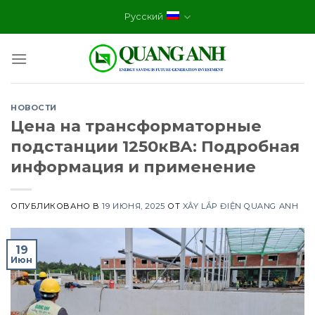
Skip
Русский
to
content
НОВОСТИ
Цена на трансформаторные
подстанции 1250кВА: Подробная
информация и применение
ОПУБЛИКОВАНО В
19 ИЮНЯ, 2025
ОТ
XÂY LẮP ĐIỆN QUANG ANH
19
Июн