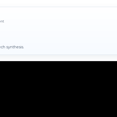
ent
ch synthesis.