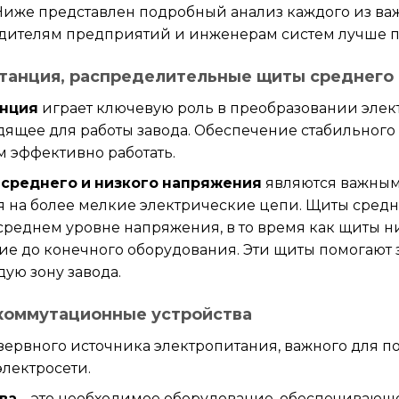
 Ниже представлен подробный анализ каждого из в
одителям предприятий и инженерам систем лучше п
станция, распределительные щиты среднего 
анция
играет ключевую роль в преобразовании элек
дящее для работы завода. Обеспечение стабильног
 эффективно работать.
среднего и низкого напряжения
являются важным
я на более мелкие электрические цепи. Щиты средн
среднем уровне напряжения, в то время как щиты 
ие до конечного оборудования. Эти щиты помогают
дую зону завода.
 коммутационные устройства
зервного источника электропитания, важного для п
электросети.
ва
– это необходимое оборудование, обеспечивающ