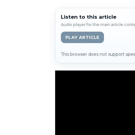
Listen to this article
Audio player for the main article cont
PLAY ARTICLE
This browser does not support spee