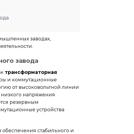
вода
мышленных заводах,
еятельности.
ого завода
ак
трансформаторная
оры и коммутационные
ргию от высоковольтной линии
и низкого напряжения
ются резервным
ммутационные устройства
 обеспечения стабильного и