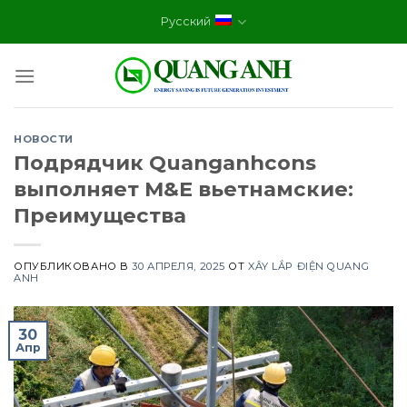
Skip
Русский
to
content
НОВОСТИ
Подрядчик Quanganhcons
выполняет M&E вьетнамские:
Преимущества
ОПУБЛИКОВАНО В
30 АПРЕЛЯ, 2025
ОТ
XÂY LẮP ĐIỆN QUANG
ANH
30
Апр