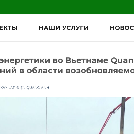
ЕКТЫ
НАШИ УСЛУГИ
НОВОС
энергетики во Вьетнаме Quan
ий в области возобновляемо
Т
XÂY LẮP ĐIỆN QUANG ANH