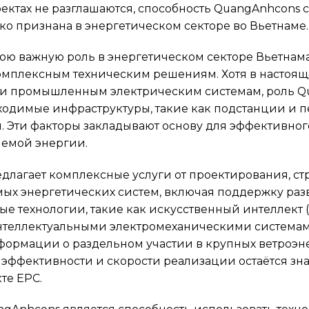
ектах не разглашаются, способность QuangAnhcons 
о признана в энергетическом секторе во Вьетнаме.
ю важную роль в энергетическом секторе Вьетнама,
комплексным техническим решениям. Хотя в настоя
 и промышленным электрическим системам, роль Qu
ходимые инфраструктуры, такие как подстанции и 
 Эти факторы закладывают основу для эффективног
яемой энергии.
едлагает комплексные услуги от проектирования, с
ых энергетических систем, включая поддержку раз
е технологии, такие как искусственный интеллект (
теллектуальными электромеханическими системами 
информации о раздельном участии в крупных ветроэн
эффективности и скорости реализации остаётся зн
те EPC.