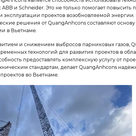
gAnhcons является способность использовать техн
 ABB и Schneider. Это не только помогает повысить 
ри эксплуатации проектов возобновляемой энергии
еские решения от QuangAnhcons составляют основ
и в Вьетнаме.
звитием и снижением выбросов парниковых газов, 
ременных технологий для развития проектов в обла
собность предоставлять комплексную услугу от про
ехническим стандартам, делает QuangAnhcons надё
проектов во Вьетнаме.