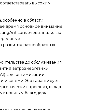
соответствовать высоким
 особенно в области
щее время основное внимание
angAnhcons очевидна, когда
передовые
о развития разнообразных
троительства до обслуживания
вития ветроэнергетики.
AI), для оптимизации
и сетями. Это гарантирует,
ергетических проектах, вклад
ачительным благодаря