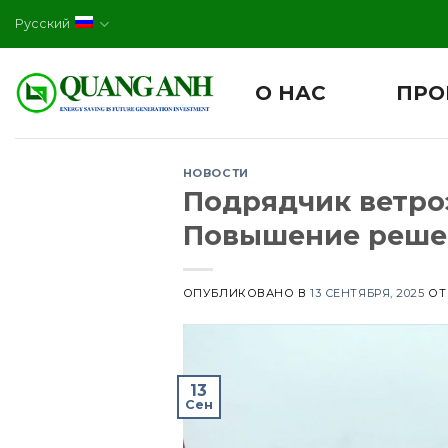
Skip
Русский
to
content
О НАС
ПРО
НОВОСТИ
Подрядчик ветро
Повышение решен
ОПУБЛИКОВАНО В
13 СЕНТЯБРЯ, 2025
О
13
Сен