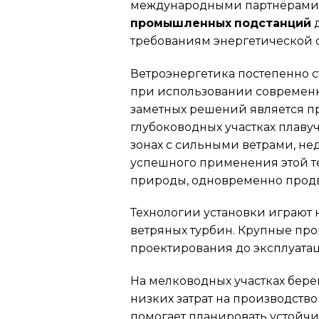
международными партнёрами д
промышленных подстанций
д
требованиям энергетической о
Ветроэнергетика постепенно с
при использовании современн
заметных решений является п
глубоководных участках плаву
зонах с сильными ветрами, н
успешного применения этой т
природы, одновременно продв
Технологии установки играют
ветряных турбин. Крупные про
проектирования до эксплуата
На мелководных участках бер
низких затрат на производств
помогает планировать устойчи