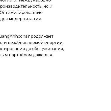
ологии от международно
производительность, но и
. Оптимизированные
у для модернизации
QuangAnhcons продолжает
сти возобновляемой энергии,
ектирования до обслуживания,
жным партнёром даже для