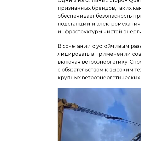
Одним из сильных сторон Quan
признанных брендов, таких как
обеспечивает безопасность п
подстанции и электромеханич
инфраструктуры чистой энерги
В сочетании с устойчивым ра
лидировать в применении сов
включая ветроэнергетику. Спо
с обязательством к высоким т
крупных ветроэнергетических 