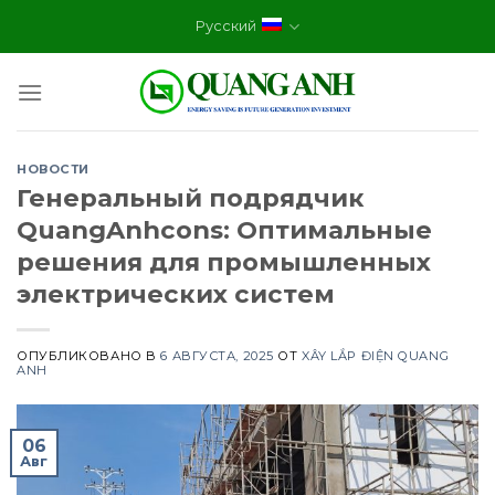
Skip
Русский
to
content
НОВОСТИ
Генеральный подрядчик
QuangAnhcons: Оптимальные
решения для промышленных
электрических систем
ОПУБЛИКОВАНО В
6 АВГУСТА, 2025
ОТ
XÂY LẮP ĐIỆN QUANG
ANH
06
Авг