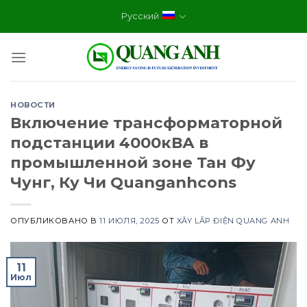
Skip
Русский
to
content
НОВОСТИ
Включение трансформаторной
подстанции 4000кВА в
промышленной зоне Тан Фу
Чунг, Ку Чи Quanganhcons
ОПУБЛИКОВАНО В
11 ИЮЛЯ, 2025
ОТ
XÂY LẮP ĐIỆN QUANG ANH
11
Июл