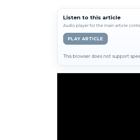
Listen to this article
Audio player for the main article cont
PLAY ARTICLE
This browser does not support spee