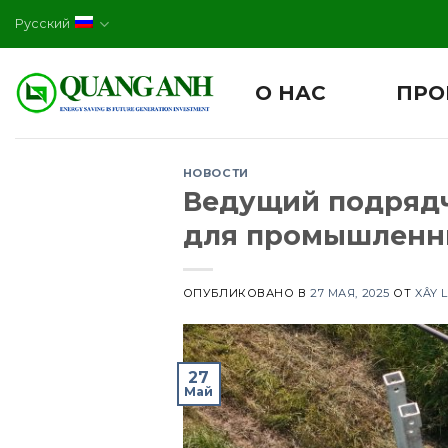
Skip
Русский
to
content
О НАС
ПРО
НОВОСТИ
Ведущий подрядч
для промышленн
ОПУБЛИКОВАНО В
27 МАЯ, 2025
ОТ
XÂY 
27
Май