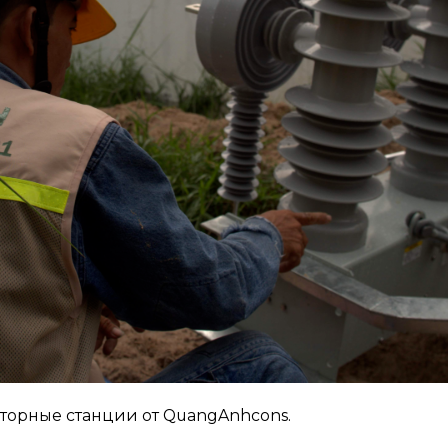
торные станции от QuangAnhcons.