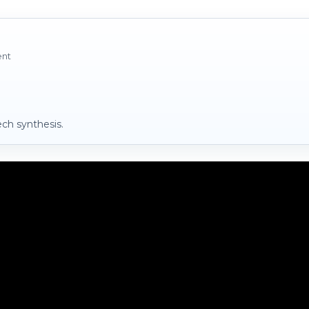
ent
ch synthesis.