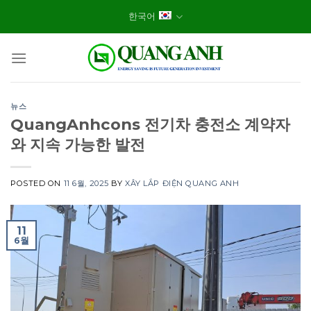
Skip
한국어
to
content
뉴스
QuangAnhcons 전기차 충전소 계약자
와 지속 가능한 발전
POSTED ON
11 6월, 2025
BY
XÂY LẮP ĐIỆN QUANG ANH
11
6월