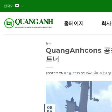
Skip
한국어
to
content
홈페이지
회사
뉴스
QuangAnhcons 
트너
POSTED ON
8 8월, 2025
BY
XÂY LẮP ĐIỆN Q
08
8월