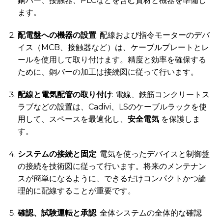
銅バー、接触器、PLCなどを含む資材と機器を準備し
ます。
配電盤への機器の設置
: 配線および指令モーターのデバ
イス（MCB、接触器など）は、ケーブルプレートとレ
ールを使用して取り付けます。精度と効率を確保する
ために、銅バーの加工は接続図に従って行います。
配線と電気配管の取り付け
: 電線、鉄筋コンクリートス
ラブなどの設置は、Cadivi、LSのケーブルラックを使
用して、スペースを最適化し、
安全電気
を保護しま
す。
システムの接続と固定
: 電気を使ったデバイスと制御盤
の接続を技術図に従って行います。将来のメンテナン
スが簡単になるように、できるだけコンパクトかつ論
理的に配線することが重要です。
確認、試験運転と承認
: 全体システムの全体的な確認