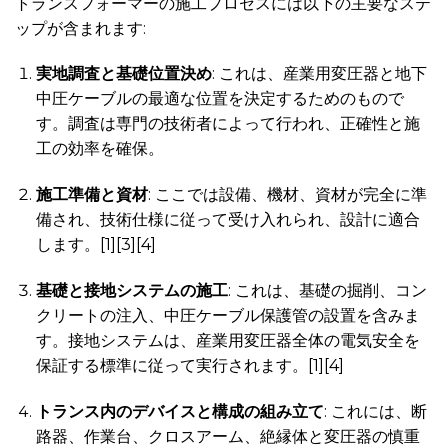
トランスフォーマーの施工プロセスには以下の主要なステ
ップが含まれます:
実地調査と基礎位置決め
: これは、産業用変圧器と地下
中圧ケーブルの最適な位置を決定するためのもので
す。調査は専門の技術者によって行われ、正確性と施
工の効率を確保。
施工準備と資材
: ここでは設備、機材、資材が完全に準
備され、技術仕様に従って受け入れられ、設計に適合
します。[1][3][4]
基礎と接地システムの施工
: これは、基礎の掘削、コン
クリートの注入、中圧ケーブル保護管の設置を含みま
す。接地システムは、産業用変圧器全体の電気安全を
保証する標準に従って実行されます。[1][4]
トランス内のデバイスと構成の組み立て
: これには、断
路器、作業台、クロスアーム、絶縁体と変圧器の慎重