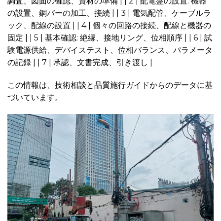
調査、図面の確認、資材の準備 | | 2 | 配電盤の設置: 機器
の設置、銅バーの加工、接続 | | 3 | 電気配管、ケーブルラ
ック、配線の設置 | | 4 | 個々の回路の接続、配線と機器の
固定 | | 5 | 基本確認: 絶縁、接地リング、位相順序 | | 6 | 試
験電源供給、デバイステスト、位相バランス、パラメータ
の記録 | | 7 | 承認、文書完成、引き渡し |
この情報は、技術相談と品質施行ガイドからのデータに基
づいています。