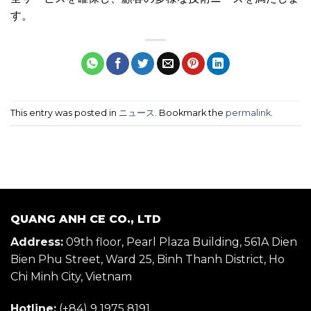
す。
This entry was posted in
ニュース
. Bookmark the
permalink
.
QUANG ANH CE CO., LTD
Address:
09th floor, Pearl Plaza Building, 561A Dien
Bien Phu Street, Ward 25, Binh Thanh District, Ho
Chi Minh City, Vietnam
Hotline:
(+84) 9 1975 8191