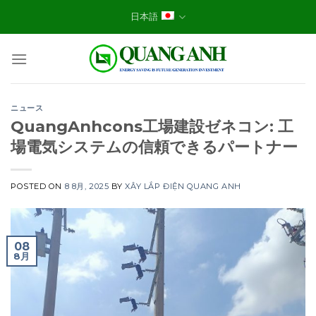
Skip
日本語
to
content
ニュース
QuangAnhcons工場建設ゼネコン: 工
場電気システムの信頼できるパートナー
POSTED ON
8 8月, 2025
BY
XÂY LẮP ĐIỆN QUANG ANH
08
8月