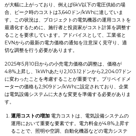
が大幅に上がっており、例えば6kV以下の電圧供給の場
合、ピーク時のコストは3,640ドン/kWhに達していま
す。この状況は、プロジェクトの電気機器の運用コストを
最適化するために、施行者と投資家がコスト計算を調整す
ることを要求しています。アドバイスとして、工業省と
EVNからの最新の電力価格の通知を注意深く見守り、適
切な調整を行う必要があります。
2025年5月10日からの小売電力価格の調整は、価格が
4.8%上昇し、1kWhあたり2,103.12ドンから2,204.07ドン
に変わったことを考慮することが重要です。プリペイドメ
ーターの価格も2,909ドン/kWhに設定されており、企業
は電気設備システムに大きな変更を準備する必要がありま
す。
運用コストの増加
電力コストは、電気設備システムの
運用において重要な要素です。電力料金が4.8%上昇す
ることで、照明や空調、自動化機器などの電力システ