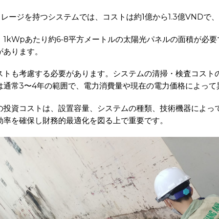
トレージを持つシステムでは、コストは約1億から1.3億VNDで
1kWpあたり約6-8平方メートルの太陽光パネルの面積が必
があります。
トも考慮する必要があります。システムの清掃・検査コストの
は通常3〜4年の範囲で、電力消費量や現在の電力価格によって
の投資コストは、設置容量、システムの種類、技術機器によっ
効率を確保し財務的最適化を図る上で重要です。