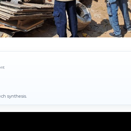
ent
ch synthesis.