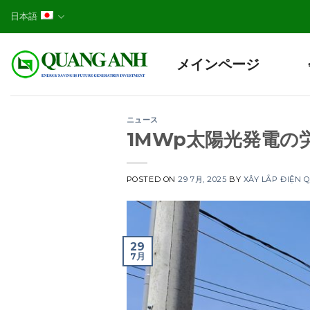
Skip
日本語
to
content
メインページ
ニュース
1MWp太陽光発電の
POSTED ON
29 7月, 2025
BY
XÂY LẮP ĐIỆN
29
7月