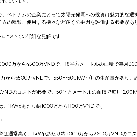
まれています。
で、ベトナムの企業にとって太陽光発電への投資は魅力的な選
テムの種類、使用する機器など多くの要因を評価する必要があ
についての詳細な見解です:
000万から4500万VNDで、18平方メートルの面積で毎月3
0万から6500万VNDで、550〜600kWh/月の生産量があ
1億VNDのコストが必要で、50平方メートルの面積で毎月1200
1kWpあたり約1000万から1100万VNDです。
:
は通常高く、1kWpあたり約2000万から2600万VNDのコ