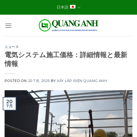
Skip
日本語
to
content
ニュース
電気システム施工価格：詳細情報と最新
情報
POSTED ON
20 7月, 2025
BY
XÂY LẮP ĐIỆN QUANG ANH
20
7月