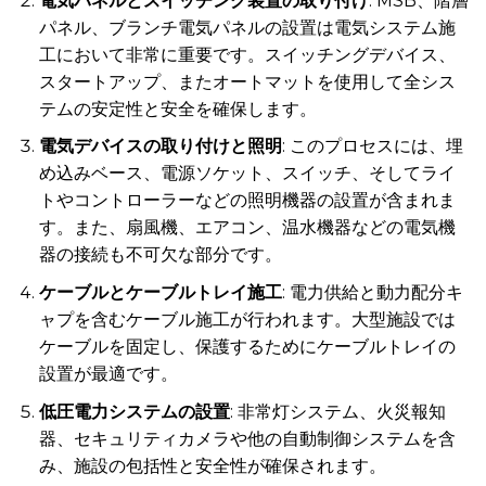
電気パネルとスイッチング装置の取り付け
: MSB、階層
パネル、ブランチ電気パネルの設置は電気システム施
工において非常に重要です。スイッチングデバイス、
スタートアップ、またオートマットを使用して全シス
テムの安定性と安全を確保します。
電気デバイスの取り付け
と照明
: このプロセスには、埋
め込みベース、電源ソケット、スイッチ、そしてライ
トやコントローラーなどの照明機器の設置が含まれま
す。また、扇風機、エアコン、温水機器などの電気機
器の接続も不可欠な部分です。
ケーブルとケーブルトレイ施工
: 電力供給と動力配分キ
ャプを含むケーブル施工が行われます。大型施設では
ケーブルを固定し、保護するためにケーブルトレイの
設置が最適です。
低圧電力システムの設置
: 非常灯システム、火災報知
器、セキュリティカメラや他の自動制御システムを含
み、施設の包括性と安全性が確保されます。