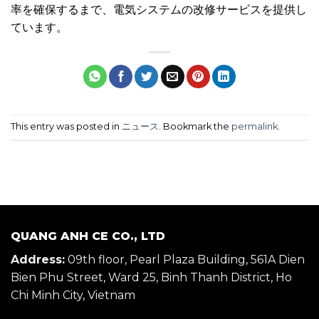
率を確保するまで、電気システムの改修サービスを提供し
ています。
This entry was posted in
ニュース
. Bookmark the
permalink
.
QUANG ANH CE CO., LTD
Address:
09th floor, Pearl Plaza Building, 561A Dien
Bien Phu Street, Ward 25, Binh Thanh District, Ho
Chi Minh City, Vietnam