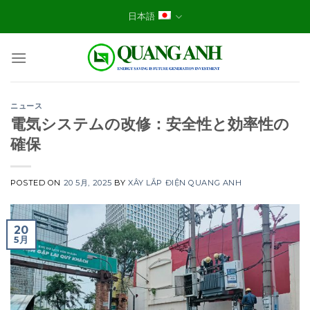
Skip
日本語
to
content
ニュース
電気システムの改修：安全性と効率性の
確保
POSTED ON
20 5月, 2025
BY
XÂY LẮP ĐIỆN QUANG ANH
20
5月