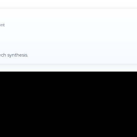
ent
ch synthesis.