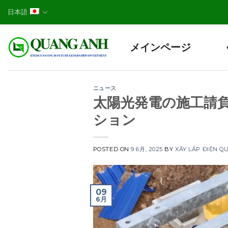
Skip
日本語
to
content
メインページ
ニュース
太陽光発電の施工請負
ション
POSTED ON
9 6月, 2025
BY
XÂY LẮP ĐIỆN Q
09
6月