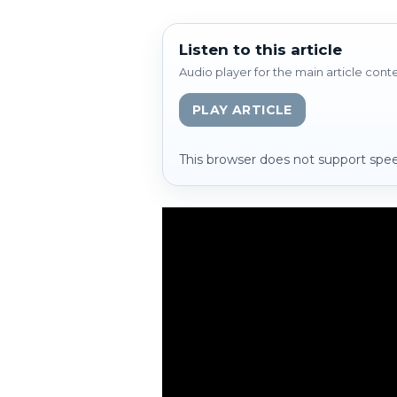
Listen to this article
Audio player for the main article cont
PLAY ARTICLE
This browser does not support spee