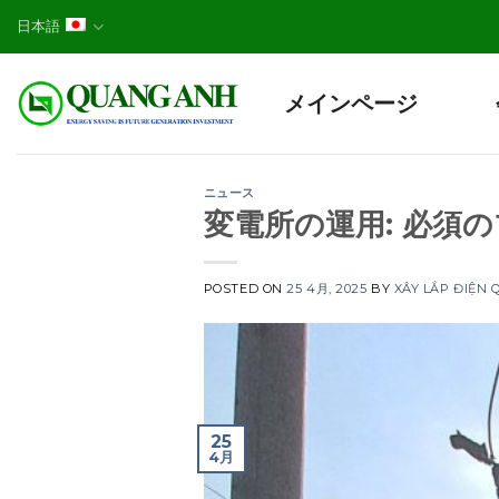
Skip
日本語
to
content
メインページ
ニュース
変電所の運用: 必須
POSTED ON
25 4月, 2025
BY
XÂY LẮP ĐIỆN
25
4月