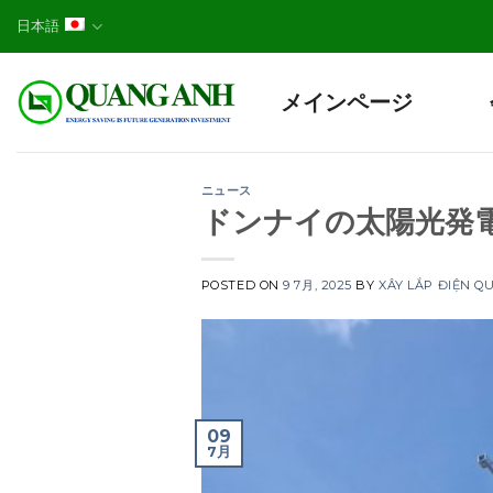
Skip
日本語
to
content
メインページ
ニュース
ドンナイの太陽光発電請
POSTED ON
9 7月, 2025
BY
XÂY LẮP ĐIỆN Q
09
7月