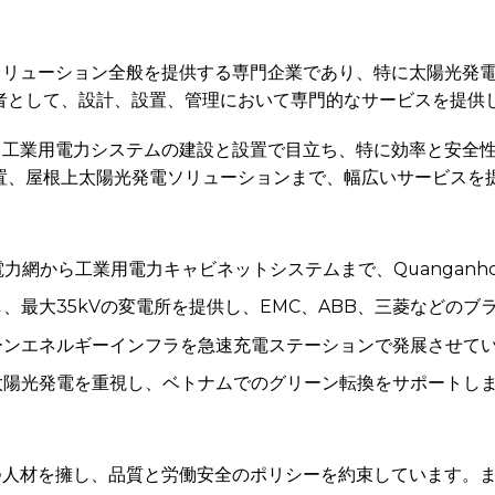
ステムソリューション全般を提供する専門企業であり、特に太陽光
者として、設計、設置、管理において専門的なサービスを提供
おける工業用電力システムの建設と設置で目立ち、特に効率と安全性
置、屋根上太陽光発電ソリューションまで、幅広いサービスを
V電力網から工業用電力キャビネットシステムまで、Quangan
、最大35kVの変電所を提供し、EMC、ABB、三菱などのブ
ンエネルギーインフラを急速充電ステーションで発展させて
太陽光発電を重視し、ベトナムでのグリーン転換をサポートし
性を持つ人材を擁し、品質と労働安全のポリシーを約束しています