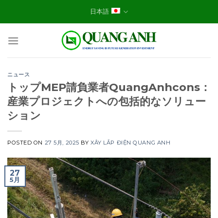
Skip
日本語
to
content
ニュース
トップMEP請負業者QuangAnhcons：
産業プロジェクトへの包括的なソリュー
ション
POSTED ON
27 5月, 2025
BY
XÂY LẮP ĐIỆN QUANG ANH
27
5月