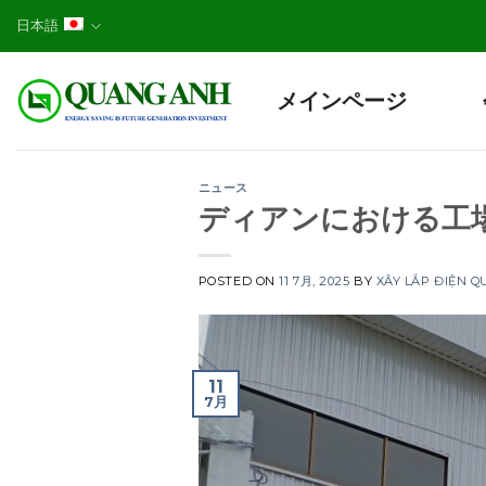
Skip
日本語
to
content
メインページ
ニュース
ディアンにおける工
POSTED ON
11 7月, 2025
BY
XÂY LẮP ĐIỆN 
11
7月