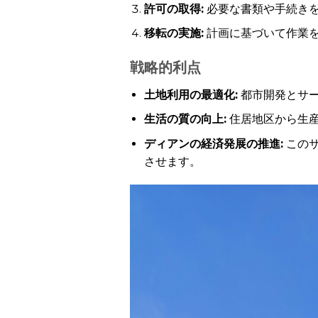
許可の取得:
必要な書類や手続き
移転の実施:
計画に基づいて作業
戦略的利点
土地利用の最適化:
都市開発とサ
生活の質の向上:
住居地区から生
ディアンの経済発展の推進:
このサ
させます。