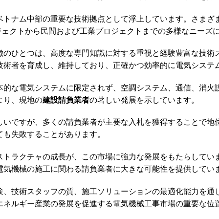
ベトナム中部の重要な技術拠点として浮上しています。さまざ
ロジェクトから民間および工業プロジェクトまでの多様なニーズ
徴のひとつは、高度な専門知識に対する重視と経験豊富な技術
技術者を育成し、維持しており、正確かつ効率的に電気システ
本的な電気システムに限定されず、空調システム、通信、消火
より、現地の
建設請負業者
の著しい発展を示しています。
しいですが、多くの請負業者が主要な入札を獲得することで地
ても失敗することがあります。
ストラクチャの成長が、この市場に強力な発展をもたらしてい
電気機械の施工に関わる請負業者に大きな可能性を提供してい
験、技術スタッフの質、施工ソリューションの最適化能力を通
エネルギー産業の発展を促進する電気機械工事市場の重要な位