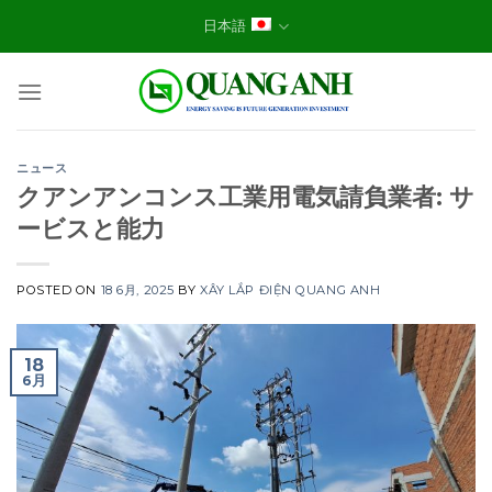
Skip
日本語
to
content
ニュース
クアンアンコンス工業用電気請負業者: サ
ービスと能力
POSTED ON
18 6月, 2025
BY
XÂY LẮP ĐIỆN QUANG ANH
18
6月