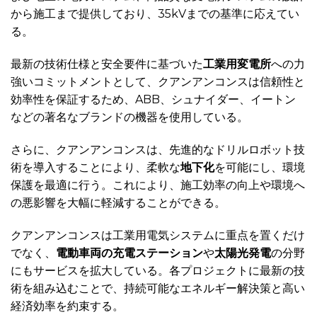
から施工まで提供しており、35kVまでの基準に応えてい
る。
最新の技術仕様と安全要件に基づいた
工業用変電所
への力
強いコミットメントとして、クアンアンコンスは信頼性と
効率性を保証するため、ABB、シュナイダー、イートン
などの著名なブランドの機器を使用している。
さらに、クアンアンコンスは、先進的なドリルロボット技
術を導入することにより、柔軟な
地下化
を可能にし、環境
保護を最適に行う。これにより、施工効率の向上や環境へ
の悪影響を大幅に軽減することができる。
クアンアンコンスは工業用電気システムに重点を置くだけ
でなく、
電動車両の充電ステーション
や
太陽光発電
の分野
にもサービスを拡大している。各プロジェクトに最新の技
術を組み込むことで、持続可能なエネルギー解決策と高い
経済効率を約束する。